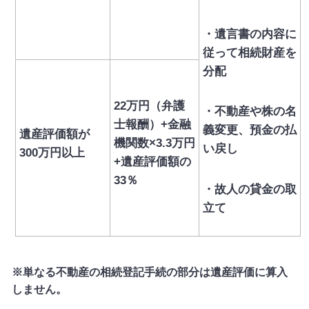
・遺言書の内容に
従って相続財産を
分配
22万円（弁護
・不動産や株の名
士報酬）+金融
義変更、預金の払
遺産評価額が
機関数×3.3万円
い戻し
300万円以上
+遺産評価額の
33％
・故人の貸金の取
立て
※
単なる不動産の相続登記手続の部分は遺産評価に算入
しません。