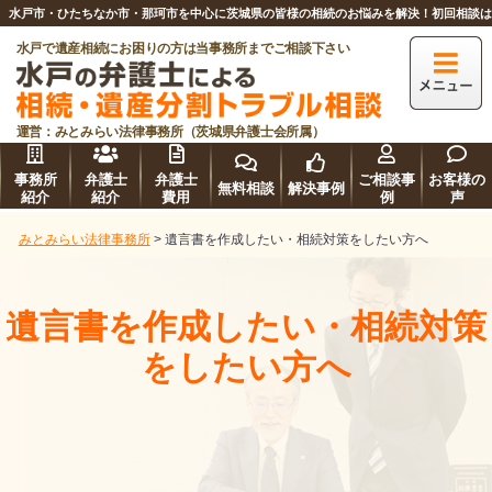
水戸市・ひたちなか市・那珂市を中心に茨城県の皆様の相続のお悩みを解決！初回相談
水戸で遺産相続にお困りの方は当事務所までご相談下さい
運営：みとみらい法律事務所（茨城県弁護士会所属）
事務所
弁護士
弁護士
ご相談事
お客様の
無料相談
解決事例
紹介
紹介
費用
例
声
みとみらい法律事務所
>
遺言書を作成したい・相続対策をしたい方へ
遺言書を作成したい・相続対策
をしたい方へ