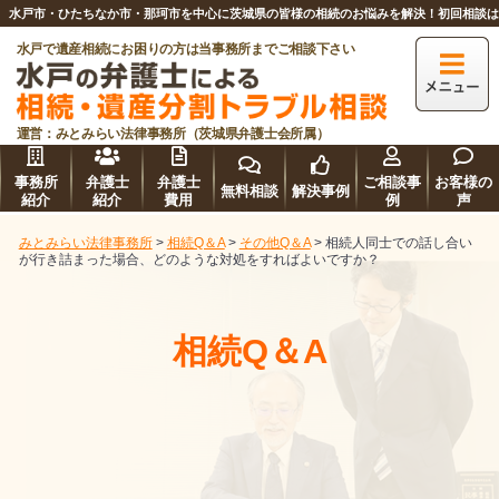
水戸市・ひたちなか市・那珂市を中心に茨城県の皆様の相続のお悩みを解決！初回相談
水戸で遺産相続にお困りの方は当事務所までご相談下さい
運営：みとみらい法律事務所（茨城県弁護士会所属）
事務所
弁護士
弁護士
ご相談事
お客様の
無料相談
解決事例
紹介
紹介
費用
例
声
みとみらい法律事務所
>
相続Q＆A
>
その他Q＆A
>
相続人同士での話し合い
が行き詰まった場合、どのような対処をすればよいですか？
相続Q＆A