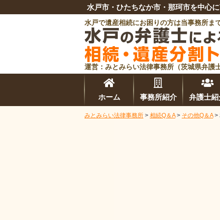
水戸市・ひたちなか市・那珂市を中心に
水戸で遺産相続にお困りの方は当事務所ま
運営：みとみらい法律事務所（茨城県弁護
ホーム
事務所
紹介
弁護士
紹
みとみらい法律事務所
>
相続Q＆A
>
その他Q＆A
>