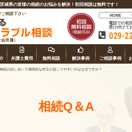
茨城県の皆様の相続のお悩みを解決！初回相談は無料です！
でご相談下さい
HOME
電話での初
受け付けて
029-2
士会所属）
介
弁護士
費用
無料相談
解決事例
ご相談事例
相続の話し合いで感情的な対立が起こりやすいのはなぜですか？
相続Q＆A