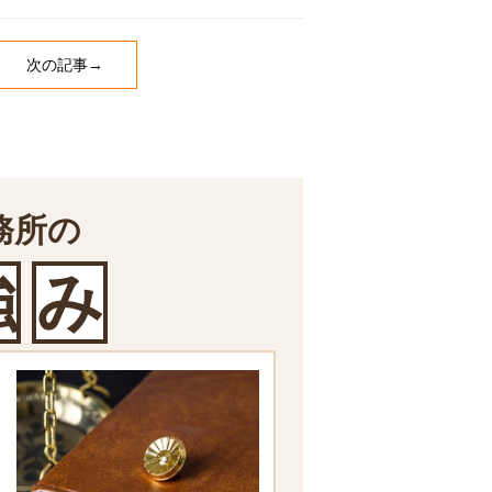
次の記事→
務所の
強
み