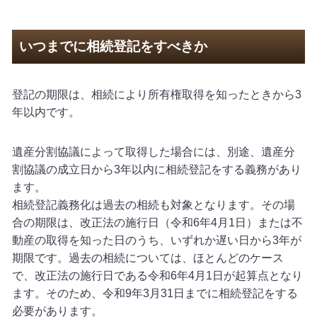
いつまでに相続登記をすべきか
登記の期限は、相続により所有権取得を知ったときから
3
年以内です。
遺産分割協議によって取得した場合には、別途、遺産分
割協議の成立日から
3
年以内に相続登記をする義務があり
ます。
相続登記義務化は過去の相続も対象となります。その場
合の期限は、改正法の施行日（令和
6
年
4
月
1
日）または不
動産の取得を知った日のうち、いずれか遅い日から
3
年が
期限です。過去の相続については、ほとんどのケース
で、改正法の施行日である令和
6
年
4
月
1
日が起算点となり
ます。そのため、令和
9
年
3
月
31
日までに相続登記をする
必要があります。