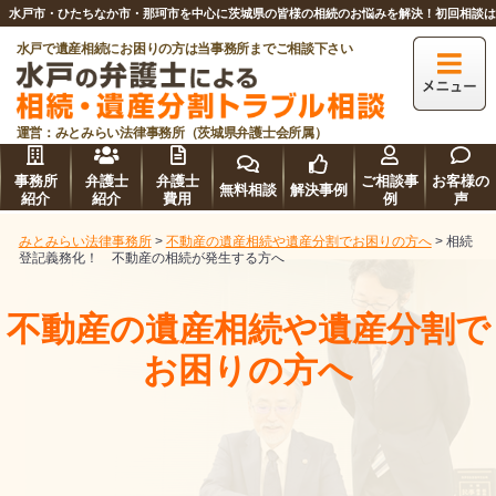
水戸市・ひたちなか市・那珂市を中心に茨城県の皆様の相続のお悩みを解決！初回相談
水戸で遺産相続にお困りの方は当事務所までご相談下さい
運営：みとみらい法律事務所（茨城県弁護士会所属）
事務所
弁護士
弁護士
ご相談事
お客様の
無料相談
解決事例
紹介
紹介
費用
例
声
みとみらい法律事務所
>
不動産の遺産相続や遺産分割でお困りの方へ
>
相続
登記義務化！ 不動産の相続が発生する方へ
不動産の遺産相続や遺産分割で
お困りの方へ