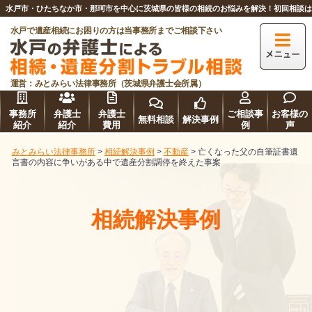
水戸市・ひたちなか市・那珂市を中心に茨城県の皆様の相続のお悩みを解決！初回相談
水戸で遺産相続にお困りの方は当事務所までご相談下さい
運営：みとみらい法律事務所（茨城県弁護士会所属）
事務所
弁護士
弁護士
ご相談事
お客様の
無料相談
解決事例
紹介
紹介
費用
例
声
みとみらい法律事務所
>
相続解決事例
>
不動産
>
亡くなった父の自筆証書遺
言書の内容に争いがある中で遺産分割調停を終えた事案
相続解決事例