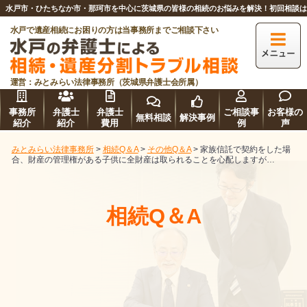
水戸市・ひたちなか市・那珂市を中心に茨城県の皆様の相続のお悩みを解決！初回相談
水戸で遺産相続にお困りの方は当事務所までご相談下さい
運営：みとみらい法律事務所（茨城県弁護士会所属）
事務所
弁護士
弁護士
ご相談事
お客様の
無料相談
解決事例
紹介
紹介
費用
例
声
みとみらい法律事務所
>
相続Q＆A
>
その他Q＆A
>
家族信託で契約をした場
合、財産の管理権がある子供に全財産は取られることを心配しますが…
相続Q＆A