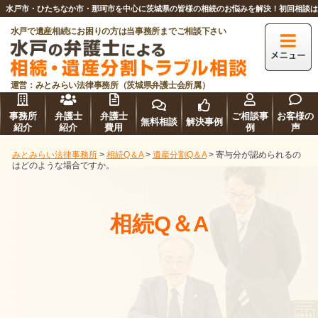
水戸市・ひたちなか市・那珂市を中心に茨城県の皆様の相続のお悩みを解決！初回相談
水戸で遺産相続にお困りの方は当事務所までご相談下さい
運営：みとみらい法律事務所（茨城県弁護士会所属）
事務所
弁護士
弁護士
ご相談事
お客様の
無料相談
解決事例
紹介
紹介
費用
例
声
みとみらい法律事務所
>
相続Q＆A
>
遺産分割Q＆A
>
寄与分が認められるの
はどのような場合ですか。
相続Q＆A