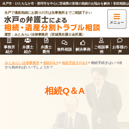
水戸市・ひたちなか市・那珂市を中心に茨城県の皆様の相続のお悩みを解決！初回相談
水戸で遺産相続にお困りの方は当事務所までご相談下さい
運営：みとみらい法律事務所（茨城県弁護士会所属）
事務所
弁護士
弁護士
ご相談事
お客様の
無料相談
解決事例
紹介
紹介
費用
例
声
みとみらい法律事務所
>
相続Q＆A
>
相続手続きQ＆A
>
相続手続きはいつ頃
から始めればいいでしょうか？
相続Q＆A