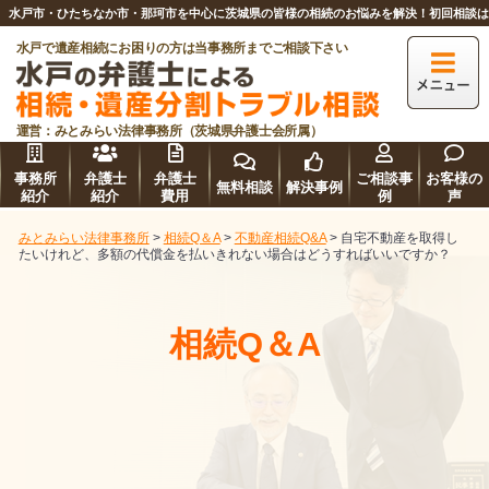
水戸市・ひたちなか市・那珂市を中心に茨城県の皆様の相続のお悩みを解決！初回相談
水戸で遺産相続にお困りの方は当事務所までご相談下さい
運営：みとみらい法律事務所（茨城県弁護士会所属）
事務所
弁護士
弁護士
ご相談事
お客様の
無料相談
解決事例
紹介
紹介
費用
例
声
みとみらい法律事務所
>
相続Q＆A
>
不動産相続Q&A
>
自宅不動産を取得し
たいけれど、多額の代償金を払いきれない場合はどうすればいいですか？
相続Q＆A