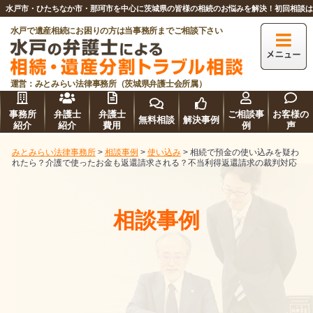
水戸市・ひたちなか市・那珂市を中心に茨城県の皆様の相続のお悩みを解決！初回相談
水戸で遺産相続にお困りの方は当事務所までご相談下さい
運営：みとみらい法律事務所（茨城県弁護士会所属）
事務所
弁護士
弁護士
ご相談事
お客様の
無料相談
解決事例
紹介
紹介
費用
例
声
みとみらい法律事務所
>
相談事例
>
使い込み
>
相続で預金の使い込みを疑わ
れたら？介護で使ったお金も返還請求される？不当利得返還請求の裁判対応
相談事例