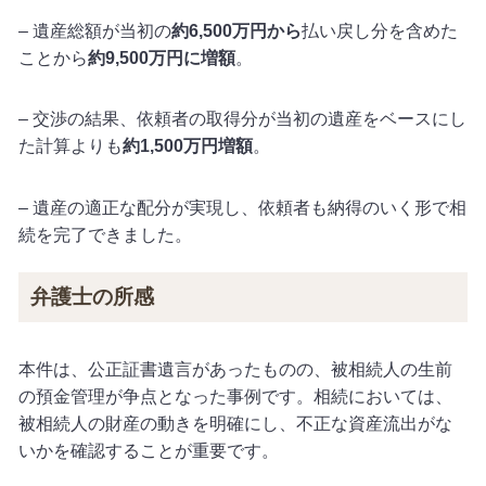
–
遺産総額が当初の
約6,500万円から
払い戻し分を含めた
ことから
約9,500万円に増額
。
–
交渉の結果、依頼者の取得分が当初の遺産をベースにし
た計算よりも
約1,500万円増額
。
–
遺産の適正な配分が実現し、依頼者も納得のいく形で相
続を完了できました。
弁護士の所感
本件は、公正証書遺言があったものの、被相続人の生前
の預金管理が争点となった事例です。相続においては、
被相続人の財産の動きを明確にし、不正な資産流出がな
いかを確認することが重要です。