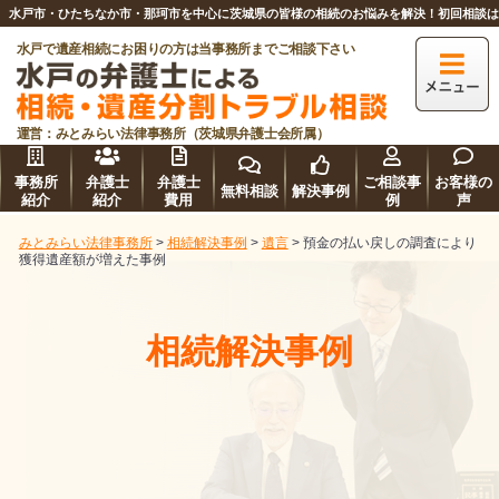
水戸市・ひたちなか市・那珂市を中心に茨城県の皆様の相続のお悩みを解決！初回相談
水戸で遺産相続にお困りの方は当事務所までご相談下さい
運営：みとみらい法律事務所（茨城県弁護士会所属）
事務所
弁護士
弁護士
ご相談事
お客様の
無料相談
解決事例
紹介
紹介
費用
例
声
みとみらい法律事務所
>
相続解決事例
>
遺言
>
預金の払い戻しの調査により
獲得遺産額が増えた事例
相続解決事例